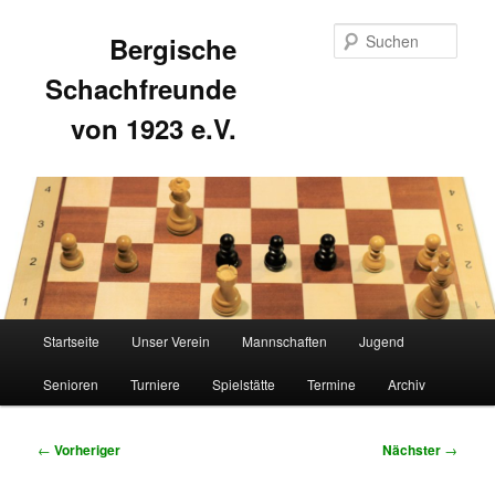
Such
Bergische
Schachfreunde
von 1923 e.V.
Hauptmenü
Startseite
Unser Verein
Mannschaften
Jugend
Zum
Zum
Senioren
Turniere
Spielstätte
Termine
Archiv
primären
sekundären
Inhalt
Inhalt
Beitragsnavigation
←
Vorheriger
Nächster
→
springen
springen