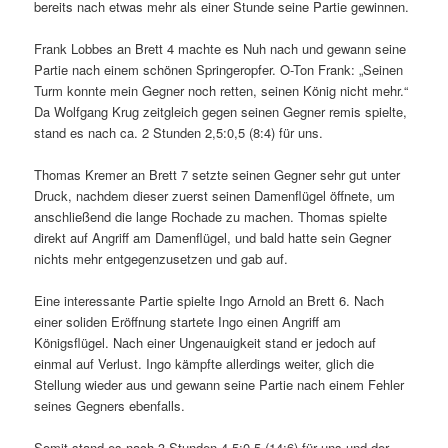
bereits nach etwas mehr als einer Stunde seine Partie gewinnen.
Frank Lobbes an Brett 4 machte es Nuh nach und gewann seine
Partie nach einem schönen Springeropfer. O-Ton Frank: „Seinen
Turm konnte mein Gegner noch retten, seinen König nicht mehr.“
Da Wolfgang Krug zeitgleich gegen seinen Gegner remis spielte,
stand es nach ca. 2 Stunden 2,5:0,5 (8:4) für uns.
Thomas Kremer an Brett 7 setzte seinen Gegner sehr gut unter
Druck, nachdem dieser zuerst seinen Damenflügel öffnete, um
anschließend die lange Rochade zu machen. Thomas spielte
direkt auf Angriff am Damenflügel, und bald hatte sein Gegner
nichts mehr entgegenzusetzen und gab auf.
Eine interessante Partie spielte Ingo Arnold an Brett 6. Nach
einer soliden Eröffnung startete Ingo einen Angriff am
Königsflügel. Nach einer Ungenauigkeit stand er jedoch auf
einmal auf Verlust. Ingo kämpfte allerdings weiter, glich die
Stellung wieder aus und gewann seine Partie nach einem Fehler
seines Gegners ebenfalls.
Somit stand es nach 3 Stunden 4,5:0,5 (14:6) für uns und der