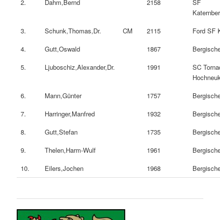
2.
Dahm,Bernd
2158
SF
Katernbe
3.
Schunk,Thomas,Dr.
CM
2115
Ford SF 
4.
Gutt,Oswald
1867
Bergisch
5.
Ljuboschiz,Alexander,Dr.
1991
SC Torna
Hochneuk
6.
Mann,Günter
1757
Bergisch
7.
Harringer,Manfred
1932
Bergisch
8.
Gutt,Stefan
1735
Bergisch
9.
Thelen,Harm-Wulf
1961
Bergisch
10.
Eilers,Jochen
1968
Bergisch