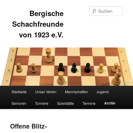
Such
Bergische
Schachfreunde
von 1923 e.V.
Hauptmenü
Startseite
Unser Verein
Mannschaften
Jugend
Zum
Zum
Archiv
Senioren
Turniere
Spielstätte
Termine
primären
sekundären
Inhalt
Inhalt
Offene Blitz-
springen
springen