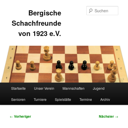
Such
Bergische
Schachfreunde
von 1923 e.V.
Hauptmenü
Startseite
Unser Verein
Mannschaften
Jugend
Zum
Zum
Senioren
Turniere
Spielstätte
Termine
Archiv
primären
sekundären
Inhalt
Inhalt
Beitragsnavigation
←
Vorheriger
Nächster
→
springen
springen