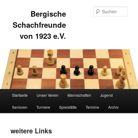
Such
Bergische
Schachfreunde
von 1923 e.V.
Hauptmenü
Startseite
Unser Verein
Mannschaften
Jugend
Zum
Zum
Senioren
Turniere
Spielstätte
Termine
Archiv
primären
sekundären
Inhalt
Inhalt
weitere Links
springen
springen