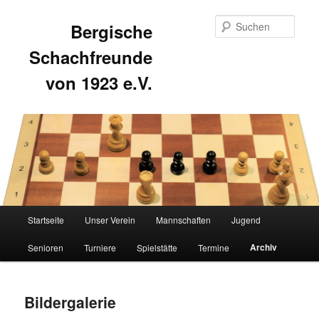
Such
Bergische
Schachfreunde
von 1923 e.V.
Hauptmenü
Startseite
Unser Verein
Mannschaften
Jugend
Zum
Zum
Archiv
Senioren
Turniere
Spielstätte
Termine
primären
sekundären
Inhalt
Inhalt
Bildergalerie
springen
springen