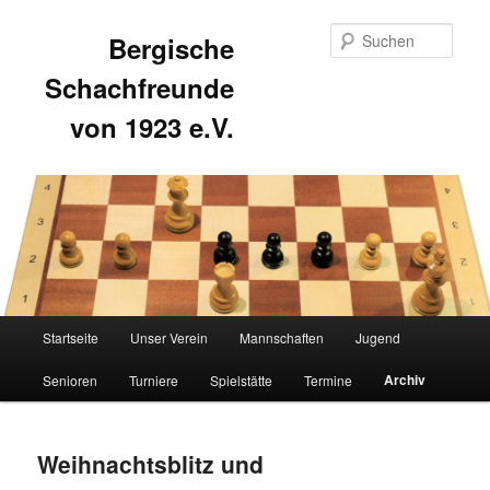
Such
Bergische
Schachfreunde
von 1923 e.V.
Hauptmenü
Startseite
Unser Verein
Mannschaften
Jugend
Zum
Zum
Archiv
Senioren
Turniere
Spielstätte
Termine
primären
sekundären
Inhalt
Inhalt
Weihnachtsblitz und
springen
springen