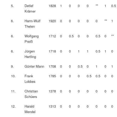
5.
Detlef
1828
1
0
0
0
**
1
0.5
Krämer
6.
Harm-Wulf
1920
0
0
0
0
0
**
1
Thelen
6.
Wolfgang
1712
0
0.5
0
0
0.5
0
**
Preiß
6.
Jürgen
1718
0
0
1
1
0.5
1
0
Hertling
9.
Günter Mann
1708
0
0
0.5
0
1
0
1
10.
Frank
1785
0
0
0
0.5
0.5
0
0
Lobbes
11.
Christian
1378
0
0
0
0
0
0
0
Schüers
12.
Harald
1313
0
0
0
0
0
0
0
Mendel