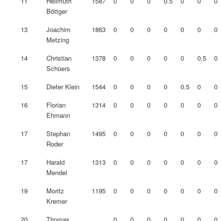
11
Hellmuth
1587
0
0
0
0.5
0
0
0
Böttger
13
Joachim
1863
0
0
0
0
0
0
0
Metzing
14
Christian
1378
0
0
0
0
0
0.5
0
Schüers
15
Dieter Klein
1544
0
0
0
0
0.5
0
0
16
Florian
1314
0
0
0
0
0
0
0
Ehmann
17
Stephan
1495
0
0
0
0
0
0
0
Roder
17
Harald
1313
0
0
0
0
0
0
0
Mendel
19
Moritz
1195
0
0
0
0
0
0
0
Kremer
20
Thomas
0
0
0
0
0
0
0