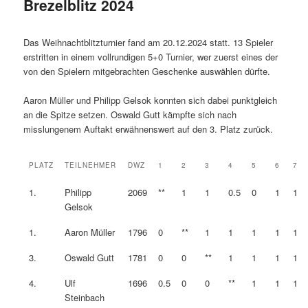
Brezelblitz 2024
Das Weihnachtblitzturnier fand am 20.12.2024 statt. 13 Spieler
erstritten in einem vollrundigen 5+0 Turnier, wer zuerst eines der
von den Spielern mitgebrachten Geschenke auswählen dürfte.
Aaron Müller und Philipp Gelsok konnten sich dabei punktgleich
an die Spitze setzen. Oswald Gutt kämpfte sich nach
misslungenem Auftakt erwähnenswert auf den 3. Platz zurück.
PLATZ
TEILNEHMER
DWZ
1
2
3
4
5
6
7
1.
Philipp
2069
**
1
1
0.5
0
1
1
Gelsok
1.
Aaron Müller
1796
0
**
1
1
1
1
1
3.
Oswald Gutt
1781
0
0
**
1
1
1
1
4.
Ulf
1696
0.5
0
0
**
1
1
1
Steinbach