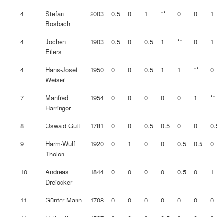
4
Stefan
2003
0.5
0
1
**
0
0
1
Bosbach
4
Jochen
1903
0.5
0
0.5
1
**
0
1
Eilers
4
Hans-Josef
1950
0
0
0.5
1
1
**
0
Weiser
7
Manfred
1954
0
0
0
0
0
1
**
Harringer
8
Oswald Gutt
1781
0
0
0.5
0.5
0
0
0.
9
Harm-Wulf
1920
0
1
0
0
0.5
0.5
0
Thelen
10
Andreas
1844
0
0
0
0
0.5
0
1
Dreiocker
11
Günter Mann
1708
0
0
0
0
0
0
0