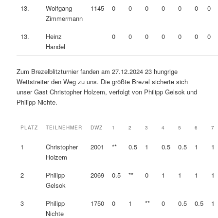
13.
Wolfgang
1145
0
0
0
0
0
0
0
Zimmermann
13.
Heinz
0
0
0
0
0
0
0
Handel
Zum Brezelblitzturnier fanden am 27.12.2024 23 hungrige
Wettstreiter den Weg zu uns. Die größte Brezel sicherte sich
unser Gast Christopher Holzem, verfolgt von Philipp Gelsok und
Philipp Nichte.
PLATZ
TEILNEHMER
DWZ
1
2
3
4
5
6
7
1
Christopher
2001
**
0.5
1
0.5
0.5
1
1
Holzem
2
Philipp
2069
0.5
**
0
1
1
1
1
Gelsok
3
Philipp
1750
0
1
**
0
0.5
0.5
1
Nichte