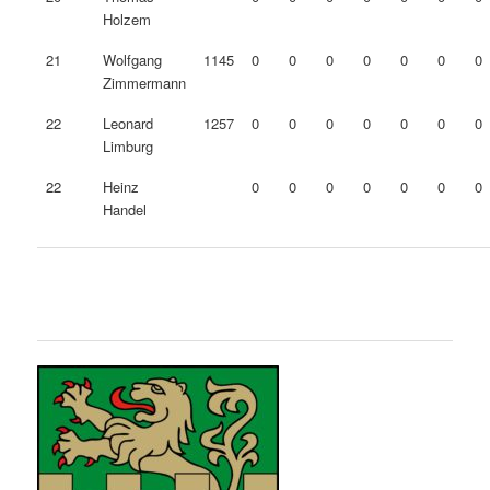
Holzem
21
Wolfgang
1145
0
0
0
0
0
0
0
Zimmermann
22
Leonard
1257
0
0
0
0
0
0
0
Limburg
22
Heinz
0
0
0
0
0
0
0
Handel