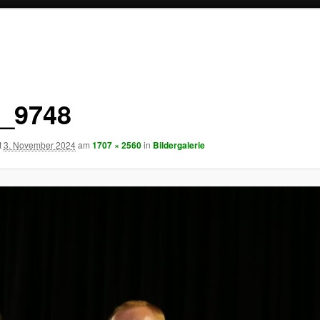
_9748
t
3. November 2024
am
1707 × 2560
in
Bildergalerie