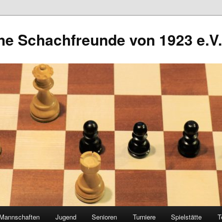
he Schachfreunde von 1923 e.V.
Mannschaften
Jugend
Senioren
Turniere
Spielstätte
T