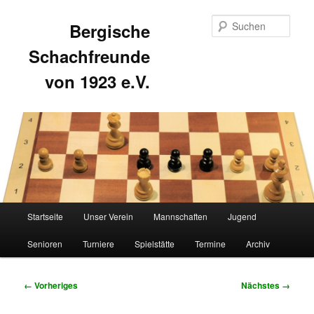
Such
Bergische
Schachfreunde
von 1923 e.V.
Hauptmenü
Startseite
Unser Verein
Mannschaften
Jugend
Zum
Zum
Senioren
Turniere
Spielstätte
Termine
Archiv
primären
sekundären
Inhalt
Inhalt
Bilder-
← Vorheriges
Nächstes →
Navigation
springen
springen