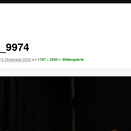
_9974
t
3. November 2024
am
1707 × 2560
in
Bildergalerie