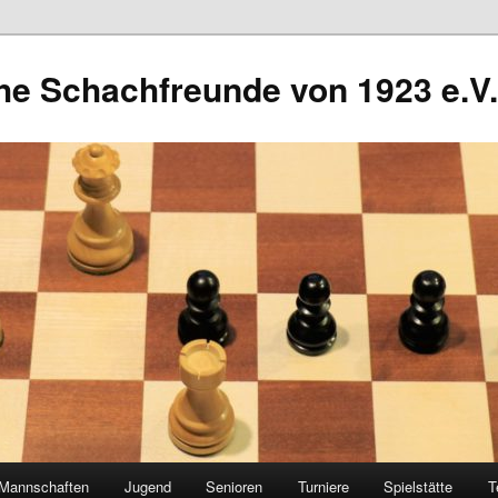
he Schachfreunde von 1923 e.V.
Mannschaften
Jugend
Senioren
Turniere
Spielstätte
T