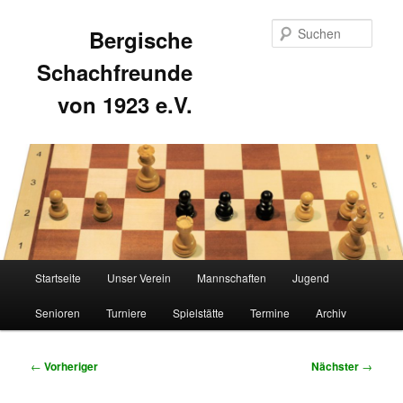
Such
Bergische
Schachfreunde
von 1923 e.V.
Hauptmenü
Startseite
Unser Verein
Mannschaften
Jugend
Zum
Zum
Senioren
Turniere
Spielstätte
Termine
Archiv
primären
sekundären
Inhalt
Inhalt
Beitragsnavigation
←
Vorheriger
Nächster
→
springen
springen