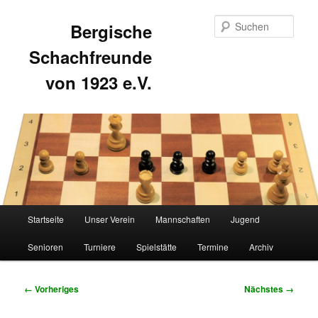
Such
Bergische
Schachfreunde
von 1923 e.V.
Hauptmenü
Startseite
Unser Verein
Mannschaften
Jugend
Zum
Zum
Senioren
Turniere
Spielstätte
Termine
Archiv
primären
sekundären
Inhalt
Inhalt
Bilder-
← Vorheriges
Nächstes →
Navigation
springen
springen