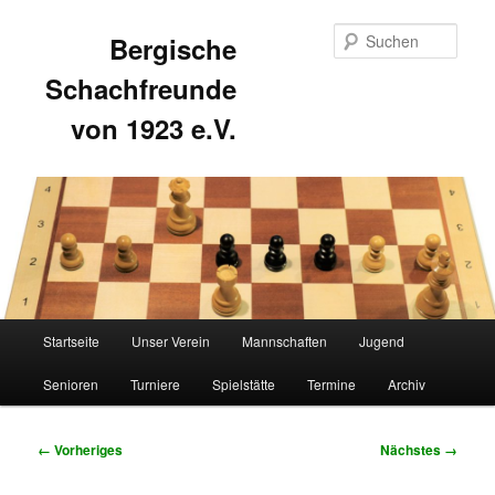
Such
Bergische
Schachfreunde
von 1923 e.V.
Hauptmenü
Startseite
Unser Verein
Mannschaften
Jugend
Zum
Zum
Senioren
Turniere
Spielstätte
Termine
Archiv
primären
sekundären
Inhalt
Inhalt
Bilder-
← Vorheriges
Nächstes →
Navigation
springen
springen