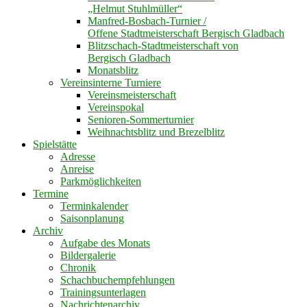
„Helmut Stuhlmüller“
Manfred-Bosbach-Turnier /
Offene Stadtmeisterschaft Bergisch Gladbach
Blitzschach-Stadtmeisterschaft von
Bergisch Gladbach
Monatsblitz
Vereinsinterne Turniere
Vereinsmeisterschaft
Vereinspokal
Senioren-Sommerturnier
Weihnachtsblitz und Brezelblitz
Spielstätte
Adresse
Anreise
Parkmöglichkeiten
Termine
Terminkalender
Saisonplanung
Archiv
Aufgabe des Monats
Bildergalerie
Chronik
Schachbuchempfehlungen
Trainingsunterlagen
Nachrichtenarchiv