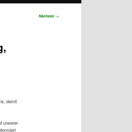
Nächster
→
g,
ns, damit
uf unserer
formiert