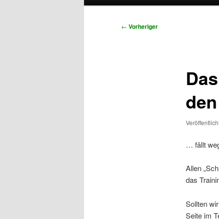
primären
sekundären
Beitragsnavigation
←
Vorheriger
Inhalt
Inhalt
springen
springen
Das
den
Veröffentlic
… fällt we
Allen „Sch
das Traini
Sollten wi
Seite im T