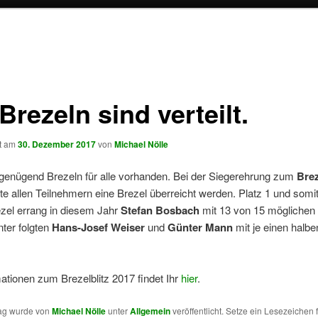
Brezeln sind verteilt.
ht am
30. Dezember 2017
von
Michael Nölle
genügend Brezeln für alle vorhanden. Bei der Siegerehrung zum
Brez
e allen Teilnehmern eine Brezel überreicht werden. Platz 1 und somit
zel errang in diesem Jahr
Stefan Bosbach
mit 13 von 15 möglichen
nter folgten
Hans-Josef Weiser
und
Günter Mann
mit je einen halb
mationen zum Brezelblitz 2017 findet Ihr
hier
.
rag wurde von
Michael Nölle
unter
Allgemein
veröffentlicht. Setze ein Lesezeichen 