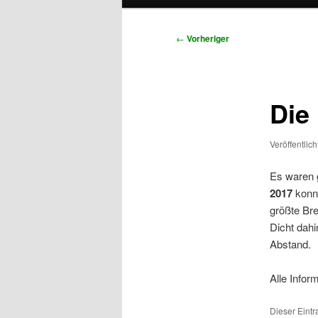
primären
sekundären
Beitragsnavigation
←
Vorheriger
Inhalt
Inhalt
springen
springen
Die 
Veröffentlic
Es waren 
2017
konnt
größte Bre
Dicht dahi
Abstand.
Alle Infor
Dieser Eint