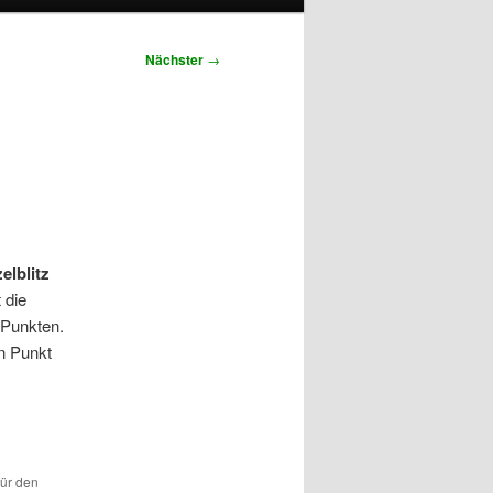
Nächster
→
elblitz
 die
 Punkten.
en Punkt
für den