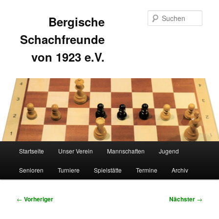
Such
Bergische
Schachfreunde
von 1923 e.V.
Hauptmenü
Startseite
Unser Verein
Mannschaften
Jugend
Zum
Zum
Senioren
Turniere
Spielstätte
Termine
Archiv
primären
sekundären
Inhalt
Inhalt
Beitragsnavigation
←
Vorheriger
Nächster
→
springen
springen