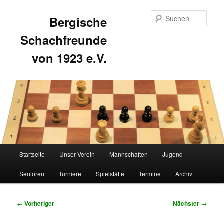
Such
Bergische
Schachfreunde
von 1923 e.V.
Hauptmenü
Startseite
Unser Verein
Mannschaften
Jugend
Zum
Zum
Senioren
Turniere
Spielstätte
Termine
Archiv
primären
sekundären
Inhalt
Inhalt
Beitragsnavigation
←
Vorheriger
Nächster
→
springen
springen