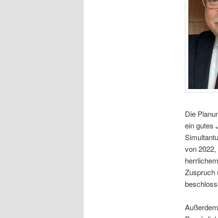
Die Planu
ein gutes 
Simultant
von 2022, 
herrliche
Zuspruch u
beschlosse
Außerdem h