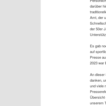
Persönlich
darüber hi
traditione
Amt, der u
Schnellsc
der 50er J
Unterstüt
Es gab noc
auf sportl
Presse aus
2023 war 
An dieser 
danken, un
und viele
Presseref
Übersicht 
unserem 