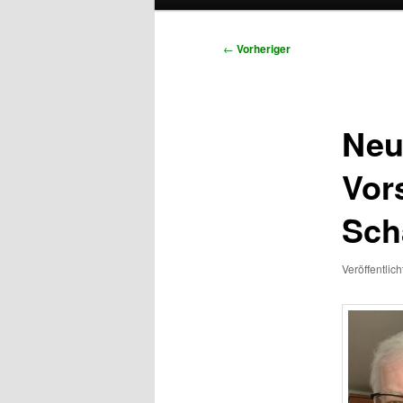
primären
sekundären
Beitragsnavigation
←
Vorheriger
Inhalt
Inhalt
springen
springen
Neu
Vor
Sch
Veröffentlic