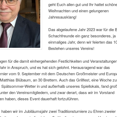
geht Euch allen gut und Ihr hattet schön
Weihnachten und einen gelungenen
Jahresausklang!
Das abgelaufene Jahr 2023 war für die 
Schachfreunde ein ganz besonderes, ja
einmaliges Jahr, denn wir feierten das 1
Bestehen unseres Vereins!
ngen für die damit einhergehenden Festlichkeiten und Veranstaltung
Jahr in Anspruch, und es hat sich gelohnt. Herausragend war das
urnier vom 9. September mit dem Deutschen Großmeister und Europ
Matthias Blübaum, an 30 Brettern. Auch das Grillfest, eine Woche zu
m Spätsommer-Wetter in und außerhalb unseres Spiellokals, fand gro
nter den Vereinsmitgliedern, und zwar derart, dass wir im Vorstand
n haben, dieses Event dauerhaft fortzuführen.
aben wir im Jubiläumsjahr zwei Traditionsturniere zu Ehren zweier