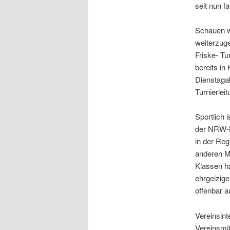
seit nun 
Schauen w
weiterzug
Friske- Tu
bereits in
Dienstagab
Turnierleit
Sportlich 
der NRW-K
in der Reg
anderen Ma
Klassen ha
ehrgeizige
offenbar a
Vereinsint
Vereinsmit