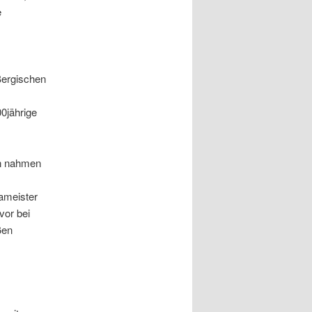
e
Bergischen
00jährige
en nahmen
ameister
vor bei
ßen