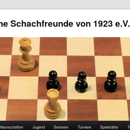
he Schachfreunde von 1923 e.V.
Mannschaften
Jugend
Senioren
Turniere
Spielstätte
T