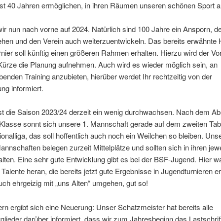
fast 40 Jahren ermöglichen, in ihren Räumen unseren schönen Sport 
ir nun nach vorne auf 2024. Natürlich sind 100 Jahre ein Ansporn, 
ehen und den Verein auch weiterzuentwickeln. Das bereits erwähnte
rnier soll künftig einen größeren Rahmen erhalten. Hierzu wird der Vo
 Kürze die Planung aufnehmen. Auch wird es wieder möglich sein, an
enden Training anzubieten, hierüber werdet Ihr rechtzeitig von der
ung informiert.
ist die Saison 2023/24 derzeit ein wenig durchwachsen. Nach dem Ab
lasse sonnt sich unsere 1. Mannschaft gerade auf dem zweiten Tabe
ionalliga, das soll hoffentlich auch noch ein Weilchen so bleiben. Uns
nnschaften belegen zurzeit Mittelplätze und sollten sich in ihren jewe
lten. Eine sehr gute Entwicklung gibt es bei der BSF-Jugend. Hier 
 Talente heran, die bereits jetzt gute Ergebnisse in Jugendturnieren e
uch ehrgeizig mit „uns Alten“ umgehen, gut so!
ern ergibt sich eine Neuerung: Unser Schatzmeister hat bereits alle
glieder darüber informiert, dass wir zum Jahresbeginn das Lastschrif