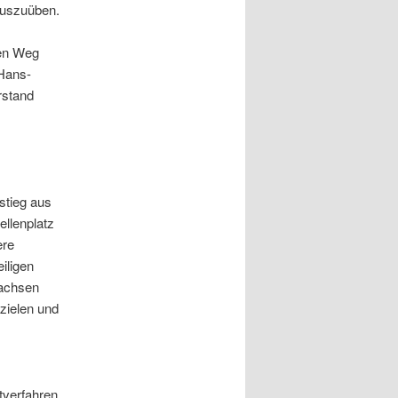
auszuüben.
den Weg
 Hans-
rstand
stieg aus
llenplatz
ere
iligen
wachsen
rzielen und
tverfahren