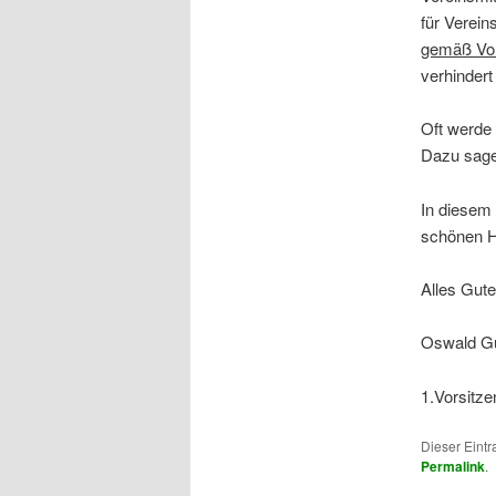
für Verein
gemäß Vor
verhindert
Oft werde
Dazu sage 
In diesem 
schönen Ho
Alles Gute
Oswald Gu
1.Vorsitz
Dieser Eint
Permalink
.