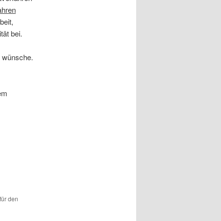
fahren
beit,
tät bei.
n wünsche.
rem
für den