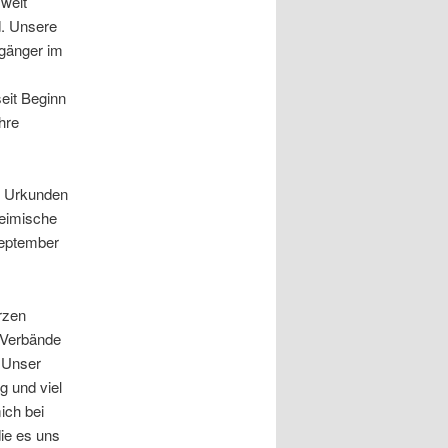
weit
d. Unsere
gänger im
eit Beginn
hre
on Urkunden
heimische
September
rzen
, Verbände
 Unser
 und viel
ich bei
ie es uns