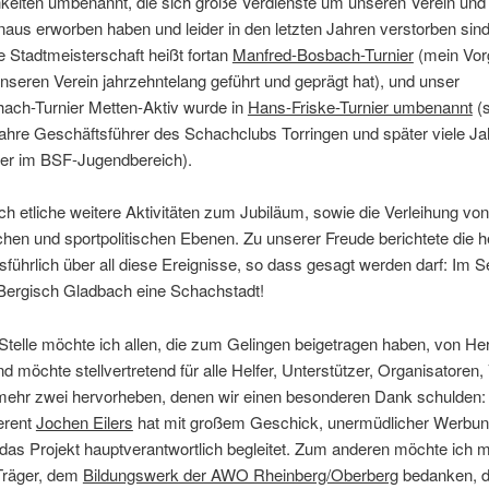
keiten umbenannt, die sich große Verdienste um unseren Verein und 
naus erworben haben und leider in den letzten Jahren verstorben sin
lle Stadtmeisterschaft heißt fortan
Manfred-Bosbach-Turnier
(mein Vor
nseren Verein jahrzehntelang geführt und geprägt hat), und unser
hach-Turnier Metten-Aktiv wurde in
Hans-Friske-Turnier umbenannt
(s
ahre Geschäftsführer des Schachclubs Torringen und später viele Ja
zer im BSF-Jugendbereich).
h etliche weitere Aktivitäten zum Jubiläum, sowie die Verleihung v
ichen und sportpolitischen Ebenen. Zu unserer Freude berichtete die 
führlich über all diese Ereignisse, so dass gesagt werden darf: Im 
Bergisch Gladbach eine Schachstadt!
Stelle möchte ich allen, die zum Gelingen beigetragen haben, von He
d möchte stellvertretend für alle Helfer, Unterstützer, Organisatoren
 mehr zwei hervorheben, denen wir einen besonderen Dank schulden:
erent
Jochen Eilers
hat mit großem Geschick, unermüdlicher Werbung
das Projekt hauptverantwortlich begleitet. Zum anderen möchte ich m
Träger, dem
Bildungswerk der AWO Rheinberg/Oberberg
bedanken, d