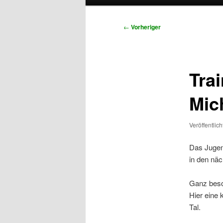
primären
sekundären
Beitragsnavigation
←
Vorheriger
Inhalt
Inhalt
springen
springen
Tra
Mic
Veröffentlic
Das Jugen
in den nä
Ganz beso
Hier eine 
Tal.