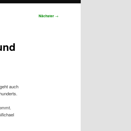
Nächster
→
und
geht auch
hunderts.
kommt.
 Michael