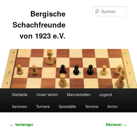
Such
Bergische
Schachfreunde
von 1923 e.V.
Hauptmenü
Startseite
Unser Verein
Mannschaften
Jugend
Zum
Zum
Senioren
Turniere
Spielstätte
Termine
Archiv
primären
sekundären
Inhalt
Inhalt
Beitragsnavigation
←
Vorheriger
Nächster
→
springen
springen