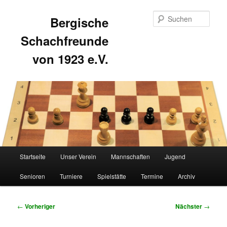
Such
Bergische
Schachfreunde
von 1923 e.V.
Hauptmenü
Startseite
Unser Verein
Mannschaften
Jugend
Zum
Zum
Senioren
Turniere
Spielstätte
Termine
Archiv
primären
sekundären
Inhalt
Inhalt
Beitragsnavigation
←
Vorheriger
Nächster
→
springen
springen