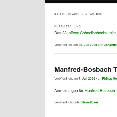
primären
sekundären
KATEGORIEARCHIV:
NEWSTICKER
Inhalt
Inhalt
KURZMITTEILUNG
Das
33. offene Schnellschachturnier
springen
springen
Veröffentlicht am
30. Juli 2026
von
Johanne
Manfred-Bosbach T
Veröffentlicht am
7. Juli 2026
von
Philipp G
Anmeldungen für
Manfred-Bosbach T
Veröffentlicht unter
Newsticker