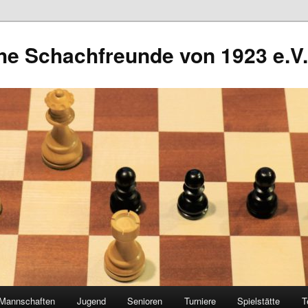
he Schachfreunde von 1923 e.V.
Mannschaften
Jugend
Senioren
Turniere
Spielstätte
T