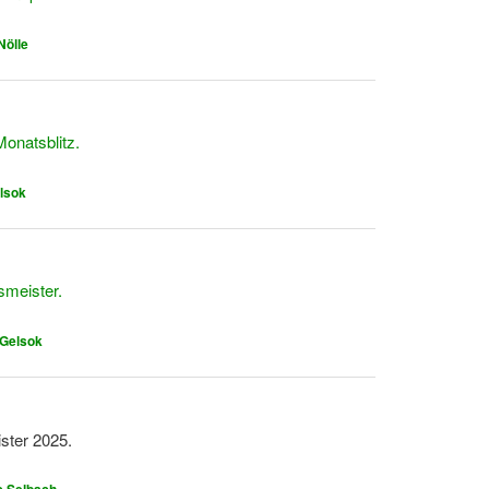
Nölle
onatsblitz.
elsok
smeister.
 Gelsok
ster 2025.
 Selbach