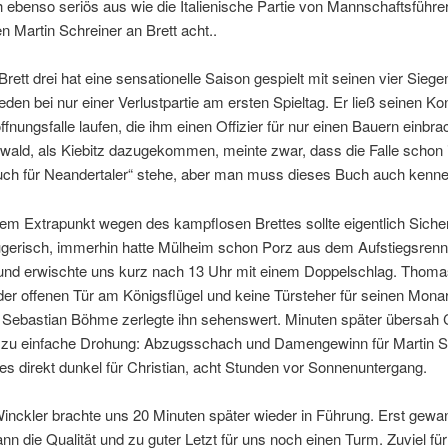
 ebenso seriös aus wie die Italienische Partie von Mannschaftsführer
n Martin Schreiner an Brett acht..
Brett drei hat eine sensationelle Saison gespielt mit seinen vier Siege
den bei nur einer Verlustpartie am ersten Spieltag. Er ließ seinen Ko
öffnungsfalle laufen, die ihm einen Offizier für nur einen Bauern einbra
wald, als Kiebitz dazugekommen, meinte zwar, dass die Falle schon
ch für Neandertaler“ stehe, aber man muss dieses Buch auch kenne
nem Extrapunkt wegen des kampflosen Brettes sollte eigentlich Sicher
ügerisch, immerhin hatte Mülheim schon Porz aus dem Aufstiegsren
und erwischte uns kurz nach 13 Uhr mit einem Doppelschlag. Thom
der offenen Tür am Königsflügel und keine Türsteher für seinen Mon
. Sebastian Böhme zerlegte ihn sehenswert. Minuten später übersah C
e zu einfache Drohung: Abzugsschach und Damengewinn für Martin S
s direkt dunkel für Christian, acht Stunden vor Sonnenuntergang.
nckler brachte uns 20 Minuten später wieder in Führung. Erst gewan
nn die Qualität und zu guter Letzt für uns noch einen Turm. Zuviel fü