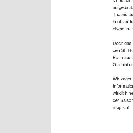
aufgebaut.
Theorie sc
hochverdi
etwas zu 
Doch das A
den SF Rod
Es muss ei
Gratulatio
Wir zogen
Informatio
wirklich h
der Saison
möglich!