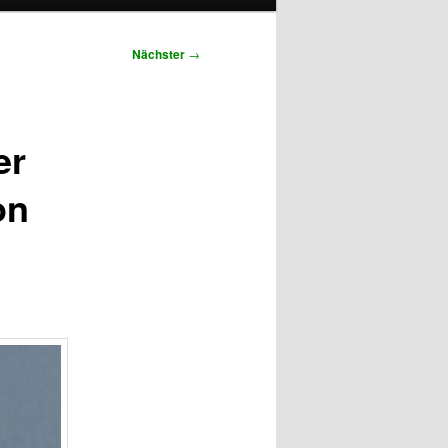
Nächster
→
er
on