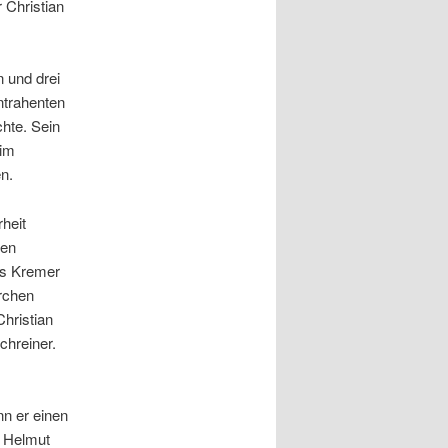
 Christian
n und drei
ntrahenten
chte. Sein
 im
n.
heit
nen
as Kremer
archen
hristian
chreiner.
n er einen
r Helmut