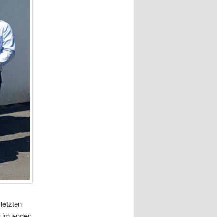
letzten
r im engen