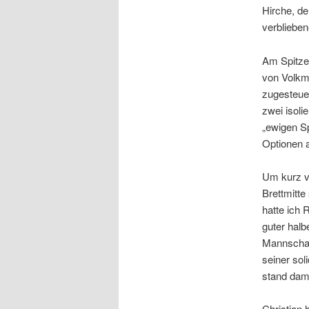
Hirche, de
verblieben
Am Spitzen
von Volkma
zugesteuer
zwei isoli
„ewigen Sp
Optionen a
Um kurz v
Brettmitte
hatte ich 
guter halb
Mannschaf
seiner sol
stand dami
Christian 