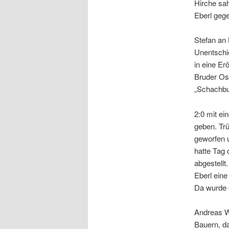
Hirche sah
Eberl gege
Stefan an 
Unentschie
in eine Er
Bruder Os
„Schachbu
2:0 mit ei
geben. Tr
geworfen 
hatte Tag 
abgestellt
Eberl ein
Da wurde e
Andreas Wi
Bauern, da