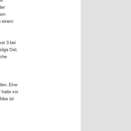
der
nem
u einem
er 3 bei
sliga Ost.
iche
llen. Eine
 hatte vor
les ist