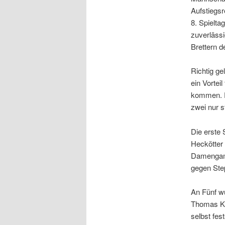
Aufstiegs
8. Spielta
zuverlässi
Brettern 
Richtig ge
ein Vortei
kommen. Ei
zwei nur s
Die erste 
Heckötter 
Damengamb
gegen Ste
An Fünf wu
Thomas Kr
selbst fes