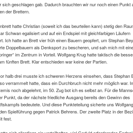
r sich geschlagen gab. Dadurch brauchten wir nur noch einen Punkt 
en der Brettern.
brett hatte Christian (soweit ich das beurteilen kann) stetig den Rau
r Schwan egalisiert und auf ein Endspiel mit gleichfarbigen Läufern
t. Ich hatte an Brett vier früh einen Bauern geopfert, um Stephan Bey
erte Doppelbauern als Denksport zu bescheren, und sah mich mit ei
ringer“ im Zentrum in Vorteil. Wolfgang Krug hatte taktisch die bess
m fünften Brett. Klar entschieden war keine der Partien.
or halb drei musste ich schweren Herzens einsehen, dass Stephan 
 so verrammelt hatte, dass ein Durchbruch nicht mehr möglich war. I
Remis noch abgelehnt, im 50. Zug bot ich es selbst an. Für die Manns
er Punkt, da der nächste friedliche Ausgang bereits den Gewinn des
tskampfs bedeutete. Und diese Punkteteilung sicherte uns Wolfgang
iden Spielführung gegen Patrick Behrens. Der zweite Platz in der Bezi
t fest.
hatte sich allerdings ein vorteilhaftes, viel Geduld erforderndes Endspi