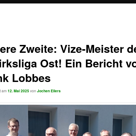
ere Zweite: Vize-Meister d
rksliga Ost! Ein Bericht v
nk Lobbes
ht am
12. Mai 2025
von
Jochen Eilers