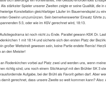
 Als stärkster Spieler unserer Zweiten zeigte er seine Qualität, die in 
hwierige Konstellation gleichfarbiger Läufer im Bauernendspiel zu ei
enten Gewinn umzumünzen. Sein bemerkenswerter Einsatz führte z
spannenden 5:3, oder wie im KSV gerechnet wird, 18:13.
ufstiegsdrama ist noch nicht zu Ende. Parallel gewann KSK Dr. Lask
enkirchen 1 mit 18:14 und sicherte sich den ersten Platz der Bezirk
n großer Wettstreit gewesen sein, keine Partie endete Remis! Herzl
n an den Meister!
 an Rodenkirchen vorbei auf Platz zwei und werden uns, wenn meine
nen richtig sind, uns noch einem Stichkampf mit den Brühler SK 3 ste
erausfordernde Aufgabe, bei der Brühl als Favorit gelten darf. Aber wer
 damit gerechnet, dass unsere Zweite so weit kommen kann? Also: Al