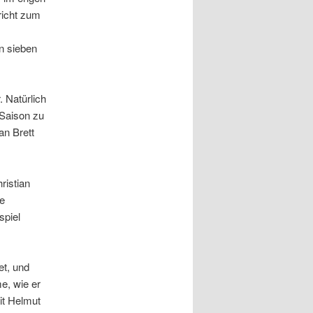
richt zum
an sieben
. Natürlich
 Saison zu
an Brett
ristian
te
spiel
et, und
e, wie er
it Helmut