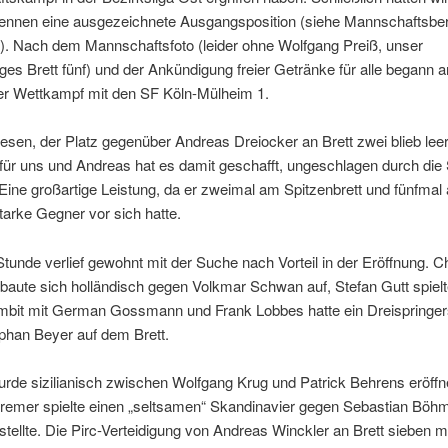
rennen eine ausgezeichnete Ausgangsposition (siehe Mannschaftsbe
g). Nach dem Mannschaftsfoto (leider ohne Wolfgang Preiß, unser
ges Brett fünf) und der Ankündigung freier Getränke für alle begann 
der Wettkampf mit den SF Köln-Mülheim 1.
lesen, der Platz gegenüber Andreas Dreiocker an Brett zwei blieb leer
l für uns und Andreas hat es damit geschafft, ungeschlagen durch die
ne großartige Leistung, da er zweimal am Spitzenbrett und fünfmal 
tarke Gegner vor sich hatte.
Stunde verlief gewohnt mit der Suche nach Vorteil in der Eröffnung. Ch
baute sich holländisch gegen Volkmar Schwan auf, Stefan Gutt spiel
it mit German Gossmann und Frank Lobbes hatte ein Dreispringer
phan Beyer auf dem Brett.
rde sizilianisch zwischen Wolfgang Krug und Patrick Behrens eröffn
emer spielte einen „seltsamen“ Skandinavier gegen Sebastian Böhm
tstellte. Die Pirc-Verteidigung von Andreas Winckler an Brett sieben m