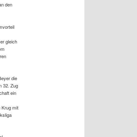
an den
mvorteil
er gleich
nem
eren
Beyer die
m 32. Zug
chaft ein
 Krug mit
ksliga
el