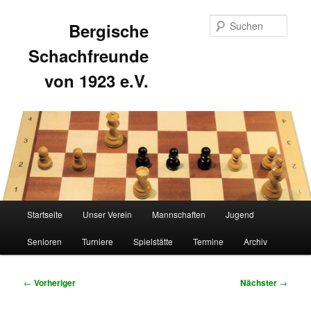
Such
Bergische
Schachfreunde
von 1923 e.V.
Hauptmenü
Startseite
Unser Verein
Mannschaften
Jugend
Zum
Zum
Senioren
Turniere
Spielstätte
Termine
Archiv
primären
sekundären
Inhalt
Inhalt
Beitragsnavigation
←
Vorheriger
Nächster
→
springen
springen