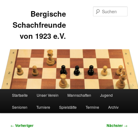
Such
Bergische
Schachfreunde
von 1923 e.V.
Hauptmenü
Startseite
Unser Verein
Mannschaften
Jugend
Zum
Zum
Senioren
Turniere
Spielstätte
Termine
Archiv
primären
sekundären
Inhalt
Inhalt
Beitragsnavigation
←
Vorheriger
Nächster
→
springen
springen