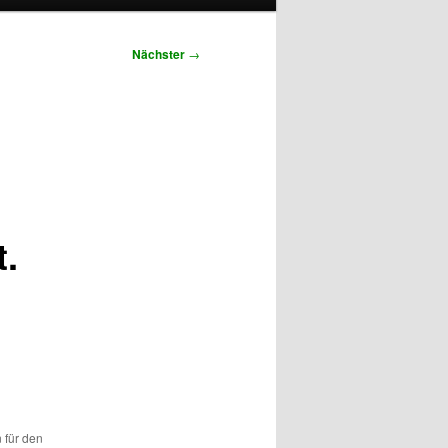
Nächster
→
t.
 für den