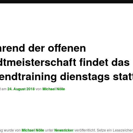
rend der offenen
dtmeisterschaft findet das
endtraining dienstags stat
ht am
24. August 2018
von
Michael Nölle
rag wurde von
Michael Nölle
unter
Newsticker
veröffentlicht. Setze ein Lesezeichen