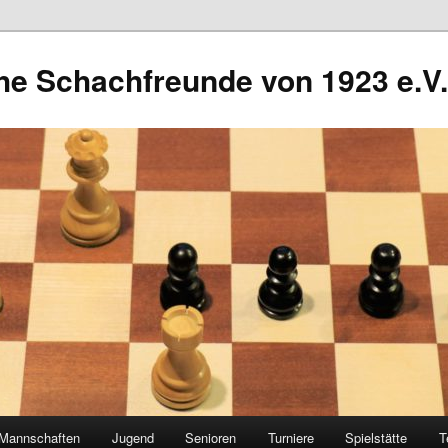
he Schachfreunde von 1923 e.V.
Mannschaften
Jugend
Senioren
Turniere
Spielstätte
T