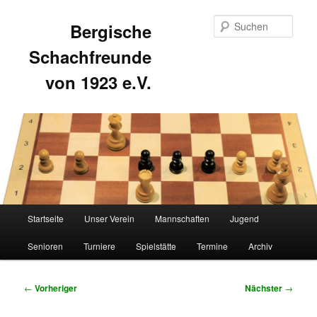
Such
Bergische
Schachfreunde
von 1923 e.V.
Hauptmenü
Startseite
Unser Verein
Mannschaften
Jugend
Zum
Zum
Senioren
Turniere
Spielstätte
Termine
Archiv
primären
sekundären
Inhalt
Inhalt
Beitragsnavigation
←
Vorheriger
Nächster
→
springen
springen