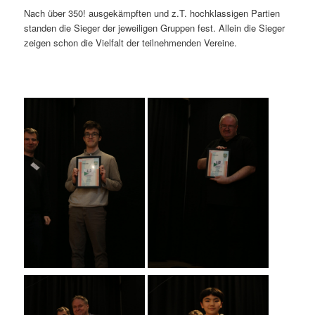
Nach über 350! ausgekämpften und z.T. hochklassigen Partien
standen die Sieger der jeweiligen Gruppen fest. Allein die Sieger
zeigen schon die Vielfalt der teilnehmenden Vereine.