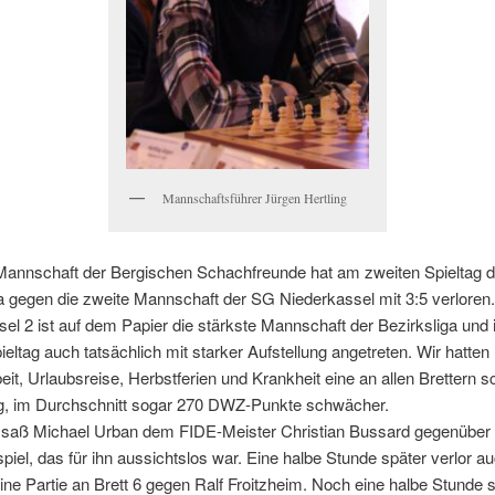
Mannschaftsführer Jürgen Hertling
 Mannschaft der Bergischen Schachfreunde hat am zweiten Spieltag d
a gegen die zweite Mannschaft der SG Niederkassel mit 3:5 verloren.
el 2 ist auf dem Papier die stärkste Mannschaft der Bezirksliga und 
eltag auch tatsächlich mit starker Aufstellung angetreten. Wir hatten
it, Urlaubsreise, Herbstferien und Krankheit eine an allen Brettern
ng, im Durchschnitt sogar 270 DWZ-Punkte schwächer.
1 saß Michael Urban dem FIDE-Meister Christian Bussard gegenüber 
spiel, das für ihn aussichtslos war. Eine halbe Stunde später verlor 
ine Partie an Brett 6 gegen Ralf Froitzheim. Noch eine halbe Stunde 