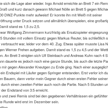
e sich die Lage aber wieder. Ingo Arnold erreichte an Brett 7 ein Re
Graß und kurz danach gewann Michael Nölle an Brett 5 gegen Micha
300 DWZ-Punkte mehr aufweist! Er konnte ihn mit Weiß mit seiner
röffnung unter Druck setzen und allmählich überspielen, eine großarti
Damit stand es 1,5 zu 2,5.
8 war Wolfgang Zimmermann kurzfristig als Ersatzspieler eingesprun
5 Stunden mit vollem Einsatz gegen Markus Reuter, bis schließlich 
 verbraucht war, leider vor dem 40. Zug. Etwas später musste Lisa N
egen Werner Frehen aufgeben. Damit stand es 1,5 zu 4,5 und der Wet
n. An Brett 3 einigten sich Ulf Steinbach und Andreas Kuhn nach 4 S
n dauerte es jedoch noch eine ganze Stunde, bis auch die letzte Par
on mir gegen Alexander Kneutgen zu Ende ging. Nach einer ausgeglic
 ein Endspiel mit Läufer gegen Springer entstanden. Erst verlor ich d
en Bauern, dann verlor mein Gegner durch einen ersten Fehler seine
d durch einen zweiten Fehler auch noch die Partie. Nach 5 Stunden u
der Endstand von 3:5 erreicht.
 und zwei Remis sind bei den gegebenen Verhältnissen ein gefühlter 
te Runde wird erst im Dezember sein.
tling