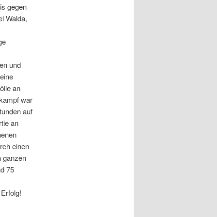
mis gegen
el Walda,
ge
gen und
seine
ölle an
tkampf war
tunden auf
tie an
henen
urch einen
n ganzen
nd 75
Erfolg!