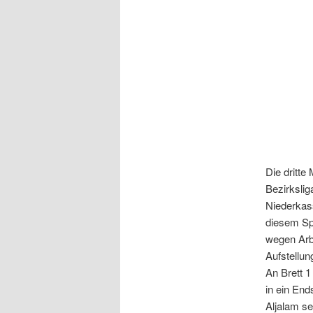
Die dritte
Bezirkslig
Niederkass
diesem Spi
wegen Arbe
Aufstellu
An Brett 
in ein End
Aljalam se