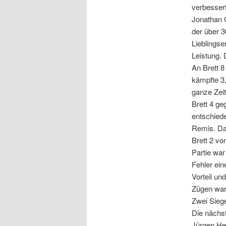
verbessert
Jonathan 
der über 
Lieblingse
Leistung. 
An Brett 
kämpfte 3,
ganze Zeit
Brett 4 g
entschiede
Remis. Dan
Brett 2 v
Partie war
Fehler ein
Vorteil un
Zügen war 
Zwei Siege
Die nächs
Jürgen Her