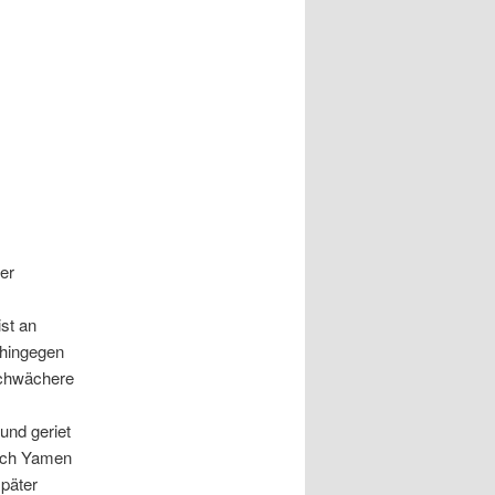
er
ist an
 hingegen
 schwächere
und geriet
auch Yamen
später