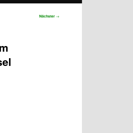
Nächster
→
am
sel