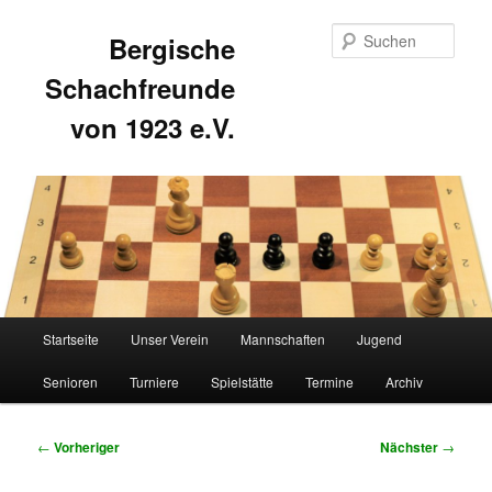
Such
Bergische
Schachfreunde
von 1923 e.V.
Hauptmenü
Startseite
Unser Verein
Mannschaften
Jugend
Zum
Zum
Senioren
Turniere
Spielstätte
Termine
Archiv
primären
sekundären
Inhalt
Inhalt
Beitragsnavigation
←
Vorheriger
Nächster
→
springen
springen