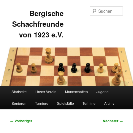
Such
Bergische
Schachfreunde
von 1923 e.V.
Hauptmenü
Startseite
Unser Verein
Mannschaften
Jugend
Zum
Zum
Senioren
Turniere
Spielstätte
Termine
Archiv
primären
sekundären
Inhalt
Inhalt
Beitragsnavigation
←
Vorheriger
Nächster
→
springen
springen