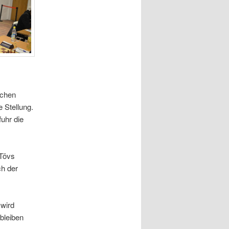
schen
 Stellung.
uhr die
 Tövs
ch der
 wird
 bleiben