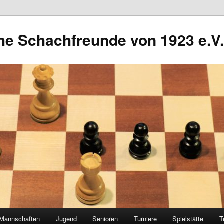
he Schachfreunde von 1923 e.V.
Mannschaften
Jugend
Senioren
Turniere
Spielstätte
T