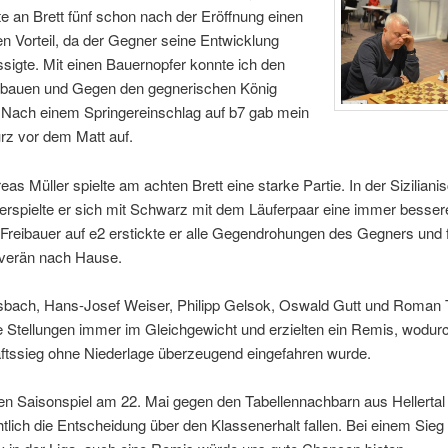
tte an Brett fünf schon nach der Eröffnung einen
en Vorteil, da der Gegner seine Entwicklung
sigte. Mit einen Bauernopfer konnte ich den
usbauen und Gegen den gegnerischen König
 Nach einem Springereinschlag auf b7 gab mein
rz vor dem Matt auf.
as Müller spielte am achten Brett eine starke Partie. In der Siziliani
erspielte er sich mit Schwarz mit dem Läuferpaar eine immer bessere
Freibauer auf e2 erstickte er alle Gegendrohungen des Gegners und f
uverän nach Hause.
sbach, Hans-Josef Weiser, Philipp Gelsok, Oswald Gutt und Roman
re Stellungen immer im Gleichgewicht und erzielten ein Remis, wodur
tssieg ohne Niederlage überzeugend eingefahren wurde.
n Saisonspiel am 22. Mai gegen den Tabellennachbarn aus Hellertal
tlich die Entscheidung über den Klassenerhalt fallen. Bei einem Sieg