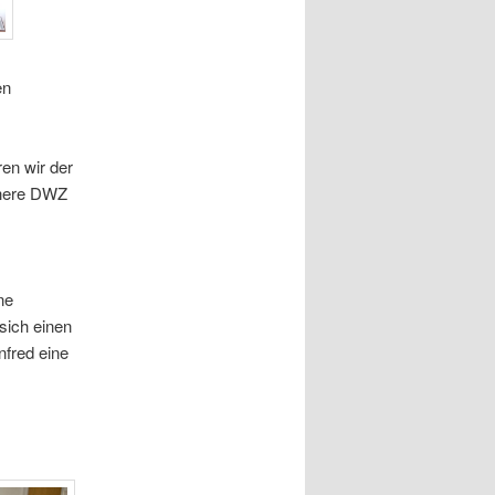
en
en wir der
höhere DWZ
ne
 sich einen
nfred eine