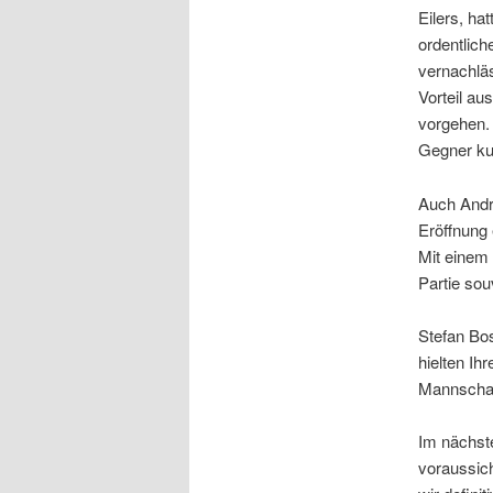
Eilers, ha
ordentlich
vernachläs
Vorteil a
vorgehen.
Gegner ku
Auch Andre
Eröffnung 
Mit einem 
Partie so
Stefan Bo
hielten Ih
Mannschaf
Im nächste
voraussich