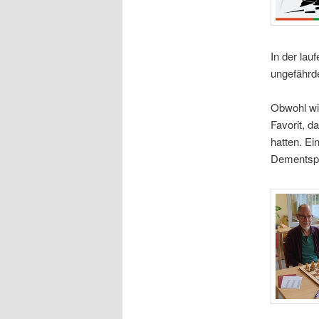
In der lau
ungefährd
Obwohl wir
Favorit, d
hatten. Ei
Dementspr