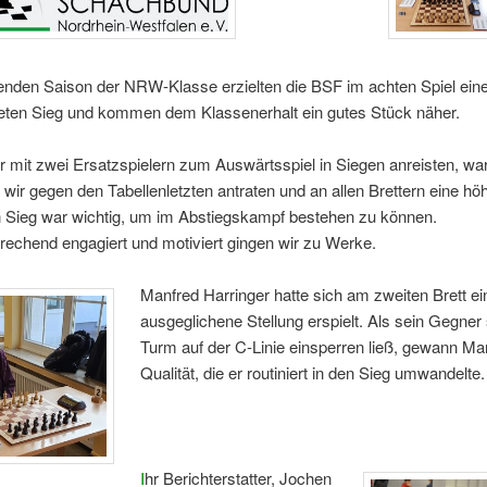
fenden Saison der NRW-Klasse erzielten die BSF im achten Spiel ein
eten Sieg und kommen dem Klassenerhalt ein gutes Stück näher.
 mit zwei Ersatzspielern zum Auswärtsspiel in Siegen anreisten, war
a wir gegen den Tabellenletzten antraten und an allen Brettern eine 
n Sieg war wichtig, um im Abstiegskampf bestehen zu können.
echend engagiert und motiviert gingen wir zu Werke.
Manfred Harringer hatte sich am zweiten Brett ei
ausgeglichene Stellung erspielt. Als sein Gegner
Turm auf der C-Linie einsperren ließ, gewann Ma
Qualität, die er routiniert in den Sieg umwandelte.
I
hr Berichterstatter, Jochen