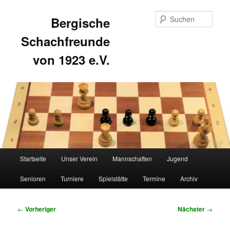
Such
Bergische
Schachfreunde
von 1923 e.V.
Hauptmenü
Startseite
Unser Verein
Mannschaften
Jugend
Zum
Zum
Senioren
Turniere
Spielstätte
Termine
Archiv
primären
sekundären
Inhalt
Inhalt
Beitragsnavigation
←
Vorheriger
Nächster
→
springen
springen