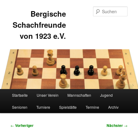
Such
Bergische
Schachfreunde
von 1923 e.V.
Hauptmenü
Startseite
Unser Verein
Mannschaften
Jugend
Zum
Zum
Senioren
Turniere
Spielstätte
Termine
Archiv
primären
sekundären
Inhalt
Inhalt
Beitragsnavigation
←
Vorheriger
Nächster
→
springen
springen