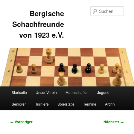
Such
Bergische
Schachfreunde
von 1923 e.V.
Hauptmenü
Startseite
Unser Verein
Mannschaften
Jugend
Zum
Zum
Senioren
Turniere
Spielstätte
Termine
Archiv
primären
sekundären
Inhalt
Inhalt
Beitragsnavigation
←
Vorheriger
Nächster
→
springen
springen