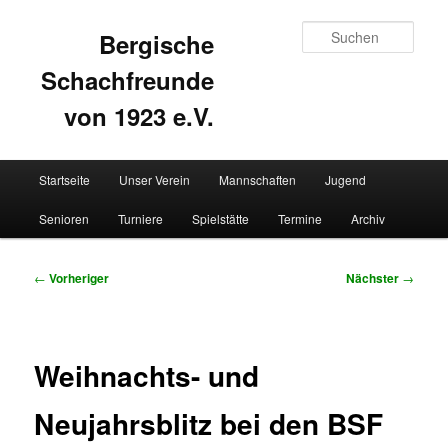
Such
Bergische
Schachfreunde
von 1923 e.V.
Hauptmenü
Startseite
Unser Verein
Mannschaften
Jugend
Zum
Zum
Senioren
Turniere
Spielstätte
Termine
Archiv
primären
sekundären
Inhalt
Inhalt
Beitragsnavigation
←
Vorheriger
Nächster
→
springen
springen
Weihnachts- und
Neujahrsblitz bei den BSF