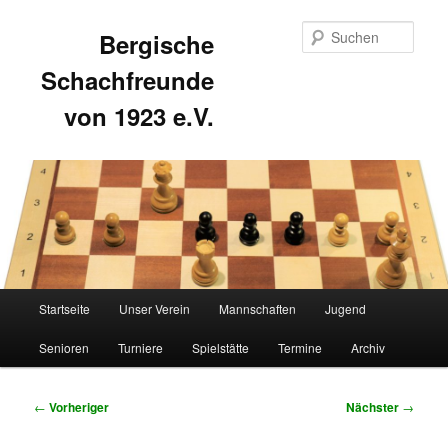
Such
Bergische
Schachfreunde
von 1923 e.V.
Hauptmenü
Startseite
Unser Verein
Mannschaften
Jugend
Zum
Zum
Senioren
Turniere
Spielstätte
Termine
Archiv
primären
sekundären
Inhalt
Inhalt
Beitragsnavigation
←
Vorheriger
Nächster
→
springen
springen